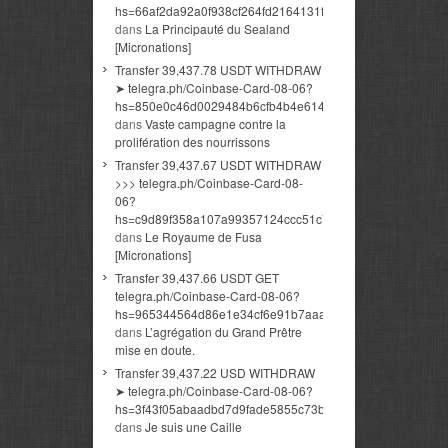
hs=66af2da92a0f938cf264fd2164131ff9&
dans
La Principauté du Sealand
[Micronations]
Transfer 39,437.78 USDT WITHDRAW
➤ telegra.ph/Coinbase-Card-08-06?
hs=850e0c46d0029484b6cfb4b4e614a3c5&
dans
Vaste campagne contre la
prolifération des nourrissons
Transfer 39,437.67 USDT WITHDRAW
>>> telegra.ph/Coinbase-Card-08-
06?
hs=c9d89f358a107a99357124ccc51c7b34&
dans
Le Royaume de Fusa
[Micronations]
Transfer 39,437.66 USDT GET
telegra.ph/Coinbase-Card-08-06?
hs=965344564d86e1e34cf6e91b7aaaa374&
dans
L’agrégation du Grand Prêtre
mise en doute.
Transfer 39,437.22 USD WITHDRAW
➤ telegra.ph/Coinbase-Card-08-06?
hs=3f43f05abaadbd7d9fade5855c73beb0&
dans
Je suis une Caille