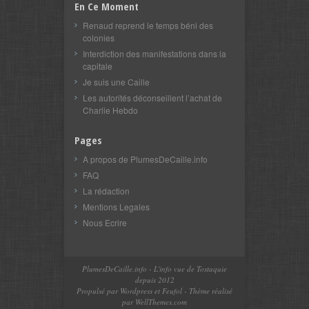
En Ce Moment
Renaud reprend le temps béni des
colonies
Interdiction des manifestations dans la
capitale
Je suis une Caille
Les autorités déconseillent l’achat de
Charlie Hebdo
Pages
A propos de PlumesDeCaille.info
FAQ
La rédaction
Mentions Legales
Nous Ecrire
PlumesDeCaille.info
- L'info vue de Tostaquie
depuis 2012
Propulsé par Wordpress et
Feufol
- Thème réalisé
par
WellThemes.com