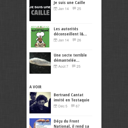
Je suis une Caille
Jan 14
25
Les autorités
déconseillent l&...
Jan 14
26
Une secte terrible
démantelée...
Août 7
25
A VOIR
Bertrand Cantat
invité en Tostaquie
Déc 5
67
Déçu du Front
National, il rend sa