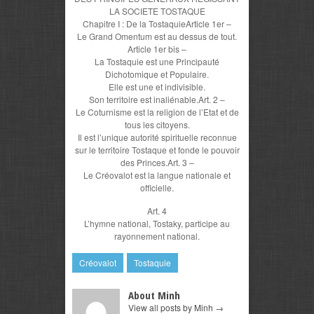
LA SOCIETE TOSTAQUE
Chapitre I : De la TostaquieArticle 1er –
Le Grand Omentum est au dessus de tout.
Article 1er bis –
La Tostaquie est une Principauté
Dichotomique et Populaire.
Elle est une et indivisible.
Son territoire est inaliénable.Art. 2 –
Le Coturnisme est la religion de l’Etat et de
tous les citoyens.
Il est l’unique autorité spirituelle reconnue
sur le territoire Tostaque et fonde le pouvoir
des Princes.Art. 3 –
Le Créovalot est la langue nationale et
officielle.
Art. 4
L’hymne national, Tostaky, participe au
rayonnement national.
Créovalot
Tostaquie
About Minh
View all posts by Minh
→