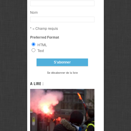
Nom
* = Champ requis
Preferred Format
HTML
Text
Se désabonner de la liste
A LIRE :