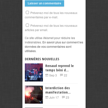
Prévenez-moi de tous les nouveaux
commentaires par e-mail.
Prévenez-moi de tous les nouveaux
articles par email.
Ce site utilise Akismet pour réduire les
indésirables.
En savoir plus sur comment les
données de vos commentaires sont
utilisées
.
DERNIÈRES NOUVELLES
Renaud reprend le
temps béni d...
Sep 3
22
Interdiction des
manifestation...
Juin 17
23