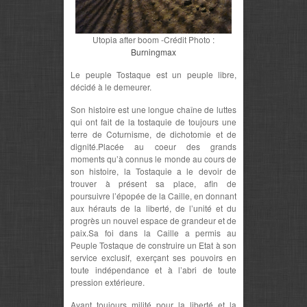
Utopia after boom -Crédit Photo :
Burningmax
Le peuple Tostaque est un peuple libre,
décidé à le demeurer.
Son histoire est une longue chaîne de luttes
qui ont fait de la tostaquie de toujours une
terre de Coturnisme, de dichotomie et de
dignité.Placée au coeur des grands
moments qu’à connus le monde au cours de
son histoire, la Tostaquie a le devoir de
trouver à présent sa place, afin de
poursuivre l’épopée de la Caille, en donnant
aux hérauts de la liberté, de l’unité et du
progrès un nouvel espace de grandeur et de
paix.Sa foi dans la Caille a permis au
Peuple Tostaque de construire un Etat à son
service exclusif, exerçant ses pouvoirs en
toute indépendance et à l’abri de toute
pression extérieure.
Ayant toujours milité pour la liberté et la