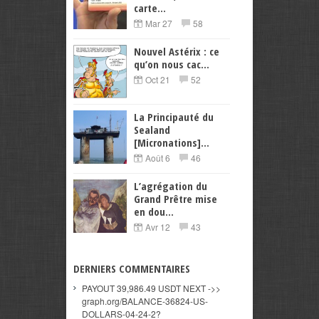
carte...
Mar 27
58
Nouvel Astérix : ce
qu’on nous cac...
Oct 21
52
La Principauté du
Sealand
[Micronations]...
Août 6
46
L’agrégation du
Grand Prêtre mise
en dou...
Avr 12
43
DERNIERS COMMENTAIRES
PAYOUT 39,986.49 USDT NEXT ->>
graph.org/BALANCE-36824-US-
DOLLARS-04-24-2?