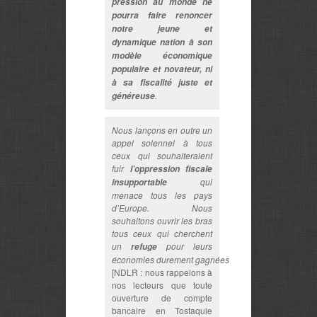
pression au monde ne
pourra faire renoncer
notre jeune et
dynamique nation à son
modèle économique
populaire et novateur, ni
à sa fiscalité juste et
.
généreuse
Nous lançons en outre un
appel solennel à tous
ceux qui souhaiteraient
fuir
l’oppression fiscale
qui
insupportable
menace tous les pays
d’Europe. Nous
souhaitons ouvrir les bras
tous ceux qui cherchent
un
pour leurs
refuge
économies durement gagnées
[NDLR : nous rappelons à
nos lecteurs que toute
ouverture de compte
bancaire en Tostaquie