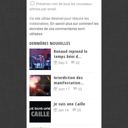
Prévenez-moi de tous les nouveaux
articles par email.
Ce site utilise Akismet pour réduire les
indésirables.
En savoir plus sur comment les
données de vos commentaires sont
utilisées
.
DERNIÈRES NOUVELLES
Renaud reprend le
temps béni d...
Sep 3
22
Interdiction des
manifestation...
Juin 17
23
Je suis une Caille
Jan 14
25