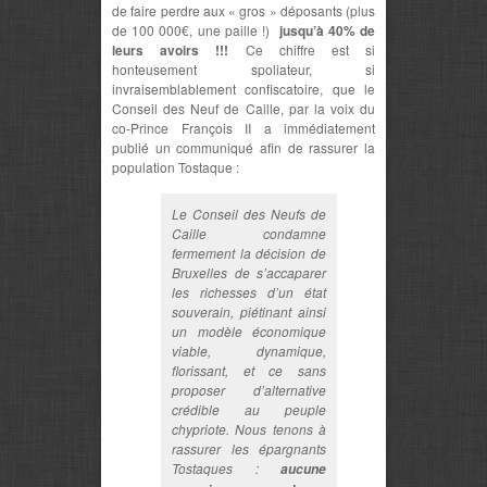
de faire perdre aux « gros » déposants (plus
de 100 000€, une paille !)
jusqu’à 40% de
leurs avoirs !!!
Ce chiffre est si
honteusement spoliateur, si
invraisemblablement confiscatoire, que le
Conseil des Neuf de Caille, par la voix du
co-Prince François II a immédiatement
publié un communiqué afin de rassurer la
population Tostaque :
Le Conseil des Neufs de
Caille condamne
fermement la décision de
Bruxelles de s’accaparer
les richesses d’un état
souverain, piétinant ainsi
un modèle économique
viable, dynamique,
florissant, et ce sans
proposer d’alternative
crédible au peuple
chypriote. Nous tenons à
rassurer les épargnants
Tostaques :
aucune