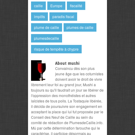
caille
Europe
fiscalité
impôts
paradis fiscal
plume de caille
plumes de caille
plumesdecaille
risque de tempête à chypre
About mushi
Convaincu dès son plus
jeune âge que les coturnistes
doivent avoir le droit de vivre
librement leur foi au grand jour, Mushi a
toujours su qu'il faudrait un jour se libérer de
l'oppression des monothéistes et autres
laïcistes de tous poils. La Tostaquie libérée,
il décida de poursuivre son engagement en
acceptant la place qui lui fut proposée par le
Conseil des Neuf de Caille au sein du
comité de rédaction de PlumesdeCaille.info.
Mû par cette détermination farouche qui le
caractérise, il participe désormais au