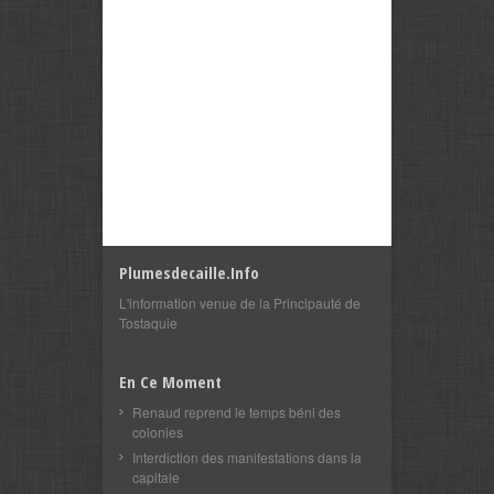
Plumesdecaille.info
L'information venue de la Principauté de
Tostaquie
En Ce Moment
Renaud reprend le temps béni des
colonies
Interdiction des manifestations dans la
capitale