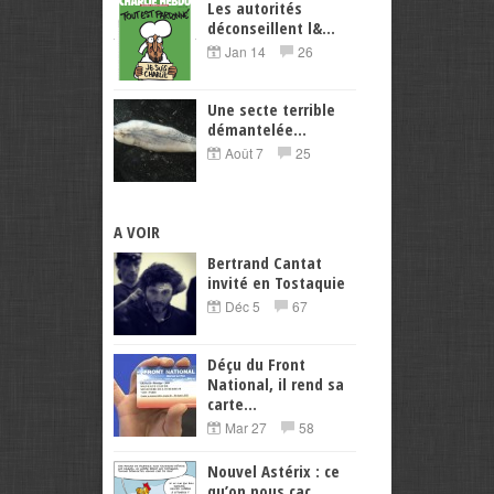
Les autorités
déconseillent l&...
Jan 14
26
Une secte terrible
démantelée...
Août 7
25
A VOIR
Bertrand Cantat
invité en Tostaquie
Déc 5
67
Déçu du Front
National, il rend sa
carte...
Mar 27
58
Nouvel Astérix : ce
qu’on nous cac...