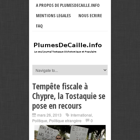
A PROPOS DE PLUMESDECAILLE.INFO
MENTIONS LEGALES
NOUS ECRIRE
FAQ
Tempête fiscale à
Chypre, la Tostaquie se
pose en recours
mars 26, 2013
International
,
Politique
,
Politique etrangère
0