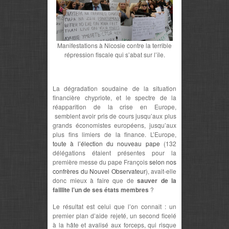
Manifestations à Nicosie contre la terrible
répression fiscale qui s’abat sur l’île.
La dégradation soudaine de la situation
financière chypriote, et le spectre de la
réapparition de la crise en Europe,
semblent avoir pris de cours jusqu’aux plus
grands économistes européens, jusqu’aux
plus fins limiers de la finance. L’Europe,
toute à l’élection du nouveau pape
(132
délégations étaient présentes pour la
première messe du pape François
selon nos
confrères du Nouvel Observateur
), avait-elle
donc mieux à faire que de
sauver de la
faillite l’un de ses états membres
?
Le résultat est celui que l’on connait : un
premier plan d’aide rejeté, un second ficelé
à la hâte et avalisé aux forceps, qui risque