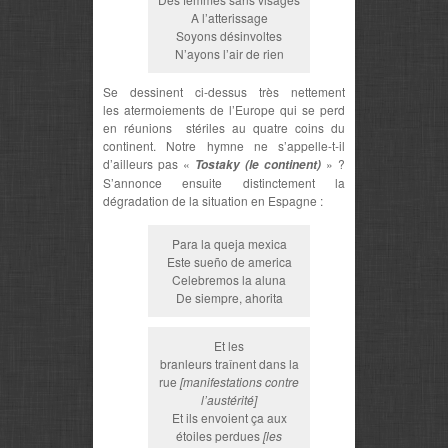
A l’atterissage
Soyons désinvoltes
N’ayons l’air de rien
Se dessinent ci-dessus très nettement
les atermoiements de l’Europe qui se perd
en réunions stériles au quatre coins du
continent. Notre hymne ne s’appelle-t-il
d’ailleurs pas «
» ?
Tostaky (le continent)
S’annonce ensuite distinctement la
dégradation de la situation en Espagne :
Para la queja mexica
Este sueño de america
Celebremos la aluna
De siempre, ahorita
Et les
branleurs traînent dans la
rue
[manifestations contre
l’austérité]
Et ils envoient ça aux
étoiles perdues
[les