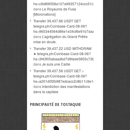
hs=c9d89f358a107a99357124ccc51c7b34&
dans
Le Royaume de Fusa
[Micronations]
Transfer 39,437.66 USDT GET
telegra.ph/Coinbase-Card-08-06?
hs=965344564d86e1e34cf6e91b7aaaa374&
dans
L’agrégation du Grand Prêtre
mise en doute.
Transfer 39,437.22 USD WITHDRAW
➤ telegra.ph/Coinbase-Card-08-06?
hs=3f43f05abaadbd7d9fade5855c73beb0&
dans
Je suis une Caille
Transfer 39,437.56 USDT GET >
telegra.ph/Coinbase-Card-08-06?
hs=a201d0f2b987edcacc2c8b11c9e1ceac&
dans
Interdiction des manifestations
dans la capitale
PRINCIPAUTÉ DE TOSTAQUIE