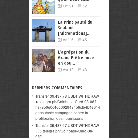
Oct 21
52
La Principauté du
Sealand
[Micronations]...
Août 6
45
L’agrégation du
Grand Prêtre mise
en dou...
Avr 12
43
DERNIERS COMMENTAIRES
Transfer 39,437.78 USDT WITHDRAW
➤ telegra.ph/Coinbase-Card-08-06?
hs=850e0c46d0029484b6cfb4b4e614a3c5&
dans
Vaste campagne contre la
prolifération des nourrissons
Transfer 39,437.67 USDT WITHDRAW
>>> telegra.ph/Coinbase-Card-08-
06?