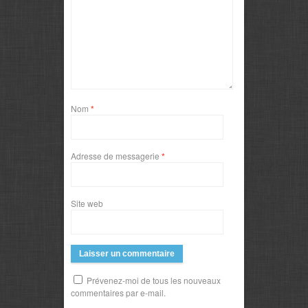
Nom
*
Adresse de messagerie
*
Site web
Prévenez-moi de tous les nouveaux
commentaires par e-mail.