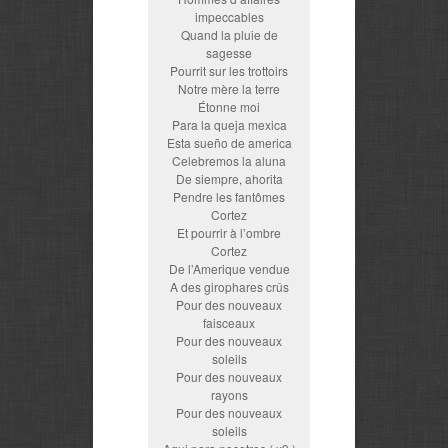
impeccables
Quand la pluie de
sagesse
Pourrit sur les trottoirs
Notre mère la terre
Étonne moi
Para la queja mexica
Esta sueño de america
Celebremos la aluna
De siempre, ahorita
Pendre les fantômes
Cortez
Et pourrir à l’ombre
Cortez
De l’Amerique vendue
A des girophares crûs
Pour des nouveaux
faisceaux
Pour des nouveaux
soleils
Pour des nouveaux
rayons
Pour des nouveaux
soleils