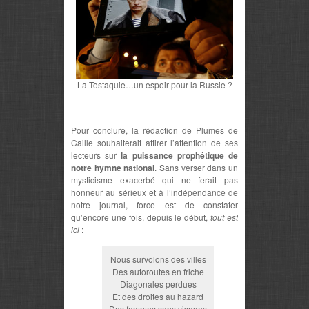
La Tostaquie…un espoir pour la Russie ?
Pour conclure, la rédaction de Plumes de
Caille souhaiterait attirer l’attention de ses
lecteurs sur
la puissance prophétique de
notre hymne national
. Sans verser dans un
mysticisme exacerbé qui ne ferait pas
honneur au sérieux et à l’indépendance de
notre journal, force est de constater
qu’encore une fois, depuis le début,
tout est
ici
:
Nous survolons des villes
Des autoroutes en friche
Diagonales perdues
Et des droites au hazard
Des femmes sans visages