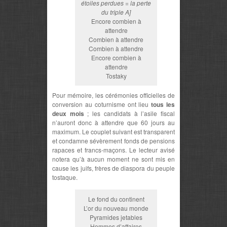
étoiles perdues = la perte
du triple A]
Encore combien à
attendre
Combien à attendre
Combien à attendre
Encore combien à
attendre
Tostaky
Pour mémoire, les cérémonies officielles de
conversion au coturnisme ont lieu
tous les
deux mois
; les candidats à l’asile fiscal
n’auront donc à attendre que 60 jours au
maximum. Le couplet suivant est transparent
et condamne sévèrement fonds de pensions
rapaces et francs-maçons. Le lecteur avisé
notera qu’à aucun moment ne sont mis en
cause les juifs, frères de diaspora du peuple
tostaque.
Le fond du continent
L’or du nouveau monde
Pyramides jetables
Hommes d’affaires