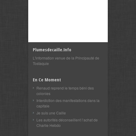
Plumesdecaille.info
L'information venue de la Principauté de
Tostaquie
En Ce Moment
Renaud reprend le temps béni des
colonies
Interdiction des manifestations dans la
capitale
Je suis une Caille
Les autorités déconseillent l’achat de
Charlie Hebdo