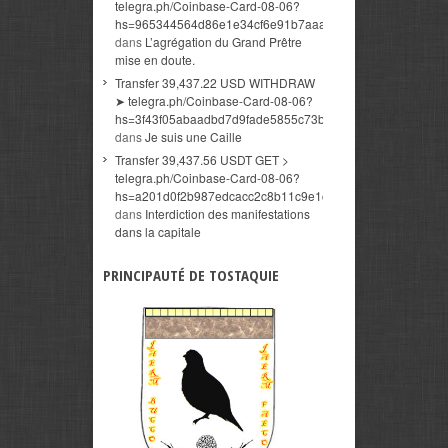
telegra.ph/Coinbase-Card-08-06?
hs=965344564d86e1e34cf6e91b7aaaa374&
dans
L’agrégation du Grand Prêtre
mise en doute.
Transfer 39,437.22 USD WITHDRAW
➤ telegra.ph/Coinbase-Card-08-06?
hs=3f43f05abaadbd7d9fade5855c73beb0&
dans
Je suis une Caille
Transfer 39,437.56 USDT GET >
telegra.ph/Coinbase-Card-08-06?
hs=a201d0f2b987edcacc2c8b11c9e1ceac&
dans
Interdiction des manifestations
dans la capitale
PRINCIPAUTÉ DE TOSTAQUIE