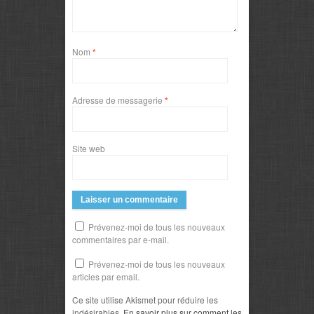
Nom
*
Adresse de messagerie
*
Site web
Prévenez-moi de tous les nouveaux
commentaires par e-mail.
Prévenez-moi de tous les nouveaux
articles par email.
Ce site utilise Akismet pour réduire les
indésirables.
En savoir plus sur comment les