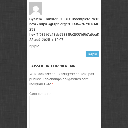
System: Transfer 0.3 BTC incomplete. Verify
now › https://graph.org/OBTAIN-CRYPTO-07-
23?
hs=f4f085b7a18dc7588f6e2507b6b7a5ea&
22 août 2025 at 10:07
nj9pro
Reply
LAISSER UN COMMENTAIRE
Votre adresse de messagerie ne sera pas
publiée.
Les champs obligatoires sont
indiqués avec
*
Commentaire