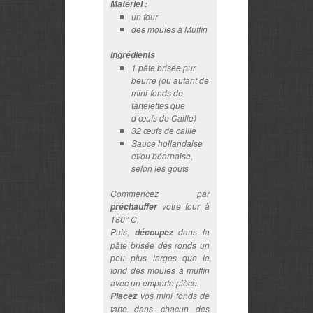
Matériel :
un four
des moules à Muffin
Ingrédients
1 pâte brisée pur
beurre (ou autant de
mini-fonds de
tartelettes que
d’œufs de Caille)
32 œufs de caille
Sauce hollandaise
et/ou béarnaise,
selon les goûts
Commencez par
votre four à
préchauffer
180° C.
Puis,
dans la
découpez
pâte brisée des ronds un
peu plus larges que le
fond des moules à muffin
avec un emporte pièce.
vos mini fonds de
Placez
tarte dans chacun des