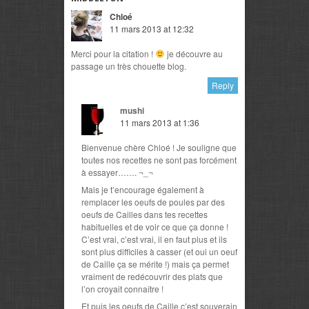
Chloé
11 mars 2013 at 12:32
Merci pour la citation !
je découvre au
passage un très chouette blog.
Reply
mushi
11 mars 2013 at 1:36
Bienvenue chère Chloé ! Je souligne que
toutes nos recettes ne sont pas forcément
à essayer……. ¬_¬
Mais je t’encourage également à
remplacer les oeufs de poules par des
oeufs de Cailles dans tes recettes
habituelles et de voir ce que ça donne !
C’est vrai, c’est vrai, il en faut plus et ils
sont plus difficiles à casser (et oui un oeuf
de Caille ça se mérite !) mais ça permet
vraiment de redécouvrir des plats que
l’on croyait connaître !
Et puis les oeufs de Caille c’est souverain