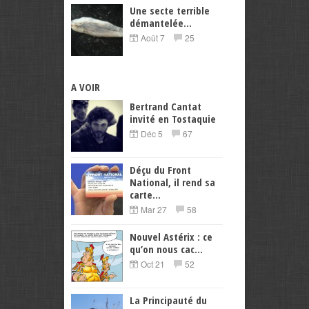
Une secte terrible
démantelée...
Août 7
25
A VOIR
Bertrand Cantat
invité en Tostaquie
Déc 5
67
Déçu du Front
National, il rend sa
carte...
Mar 27
58
Nouvel Astérix : ce
qu’on nous cac...
Oct 21
52
La Principauté du