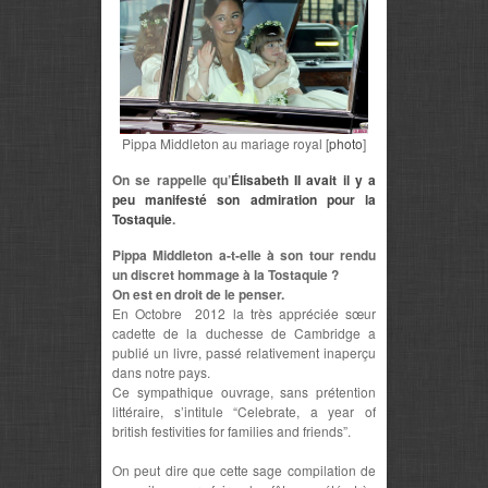
Pippa Middleton au mariage royal [
photo
]
On se rappelle qu’
Élisabeth II avait il y a
peu manifesté son admiration pour la
Tostaquie
.
Pippa Middleton a-t-elle à son tour rendu
un discret hommage à la Tostaquie ?
On est en droit de le penser.
En Octobre 2012 la très appréciée sœur
cadette de la duchesse de Cambridge a
publié un livre, passé relativement inaperçu
dans notre pays.
Ce sympathique ouvrage, sans prétention
littéraire, s’intitule “Celebrate, a year of
british festivities for families and friends”.
On peut dire que cette sage compilation de