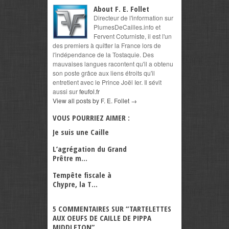
About F. E. Follet
Directeur de l'information sur
PlumesDeCailles.info et
Fervent Coturniste, il est l'un
des premiers à quitter la France lors de
l'indépendance de la Tostaquie. Des
mauvaises langues racontent qu'il a obtenu
son poste grâce aux liens étroits qu'il
entretient avec le Prince Joël Ier. Il sévit
aussi sur
feufol.fr
View all posts by F. E. Follet
→
VOUS POURRIEZ AIMER :
Je suis une Caille
L’agrégation du Grand
Prêtre m...
Tempête fiscale à
Chypre, la T...
5 COMMENTAIRES SUR “
TARTELETTES
AUX OEUFS DE CAILLE DE PIPPA
MIDDLETON
”