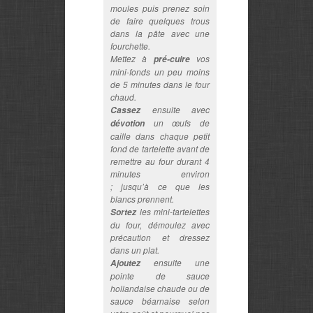
moules puis prenez soin
de faire quelques trous
dans la pâte avec une
fourchette.
Mettez à
vos
pré-cuire
mini-fonds un peu moins
de 5 minutes dans le four
chaud.
ensuite avec
Cassez
un œufs de
dévotion
caille dans chaque petit
fond de tartelette avant de
remettre au four durant 4
minutes environ
; jusqu’à ce que les
blancs prennent.
les mini-tartelettes
Sortez
du four, démoulez avec
précaution et dressez
dans un plat.
ensuite une
Ajoutez
pointe de sauce
hollandaise chaude ou de
sauce béarnaise selon