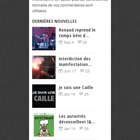
données de vos commentaires sont
utilisées
.
DERNIÈRES NOUVELLES
Renaud reprend le
temps béni d...
Sep 3
22
Interdiction des
manifestation...
Juin 17
23
Je suis une Caille
Jan 14
25
Les autorités
déconseillent l&...
Jan 14
26