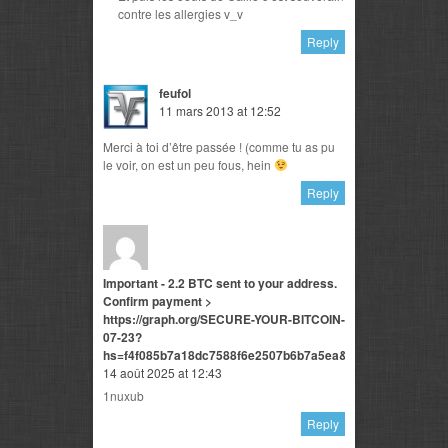
contre les allergies v_v
Reply
feufol
11 mars 2013 at 12:52
Merci à toi d’être passée ! (comme tu as pu
le voir, on est un peu fous, hein
Reply
Important - 2.2 BTC sent to your address.
Confirm payment >
https://graph.org/SECURE-YOUR-BITCOIN-
07-23?
hs=f4f085b7a18dc7588f6e2507b6b7a5ea&
14 août 2025 at 12:43
1nuxub
Reply