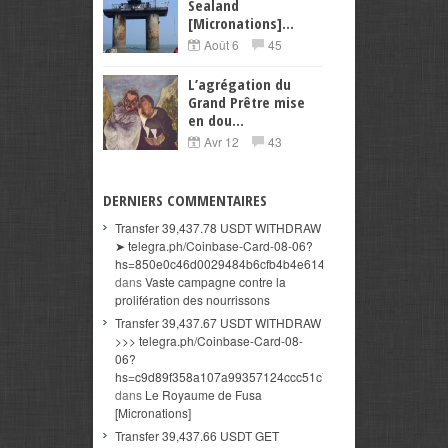
Sealand
[Micronations]...
Août 6
45
L’agrégation du
Grand Prêtre mise
en dou...
Avr 12
43
DERNIERS COMMENTAIRES
Transfer 39,437.78 USDT WITHDRAW
➤ telegra.ph/Coinbase-Card-08-06?
hs=850e0c46d0029484b6cfb4b4e614a3c5&
dans
Vaste campagne contre la
prolifération des nourrissons
Transfer 39,437.67 USDT WITHDRAW
>>> telegra.ph/Coinbase-Card-08-
06?
hs=c9d89f358a107a99357124ccc51c7b34&
dans
Le Royaume de Fusa
[Micronations]
Transfer 39,437.66 USDT GET