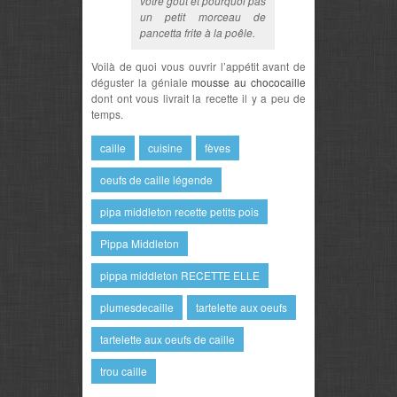
votre goût et pourquoi pas
un petit morceau de
pancetta frite à la poêle.
Voilà de quoi vous ouvrir l’appétit avant de
déguster la géniale
mousse au chococaille
dont ont vous livrait la recette il y a peu de
temps.
caille
cuisine
fèves
oeufs de caille légende
pipa middleton recette petits pois
Pippa Middleton
pippa middleton RECETTE ELLE
plumesdecaille
tartelette aux oeufs
tartelette aux oeufs de caille
trou caille