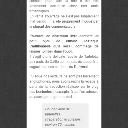
conseils pour faire la fête a été très
froidement accueillie chez nos amis
britanniques.
En vérité, l’ouvrage ne s’est pas simplement
mal vendu ; il a été
proprement moqué par
la plupart des commentateurs
.
Pourtant, ce charmant livre contient un
petit bijou de
cuisine Tostaque
traditionnelle
qu’il serait dommage de
laisser tomber dans l’oubli.
Il s’agit d’une délicate recette de Tartelette
aux œufs de Caille qui n’a pas échappé à la
sagacité de nos confères du
Dailymail.
Puisque nos lecteurs ne sont pas forcément
anglophones, nous avons repris la recette à
partir de la traduction réalisée sur le blog
Les fourberies d’escarpin
, à qui l’on adresse
au passage un grand merci :
Pour environ 32
tartelettes
Préparation et cuisson :
environ 30 minutes