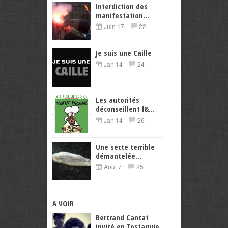
Interdiction des
manifestation...
Juin 17
22
Je suis une Caille
Jan 14
24
Les autorités
déconseillent l&...
Jan 14
26
Une secte terrible
démantelée...
Août 7
25
A VOIR
Bertrand Cantat
invité en Tostaquie