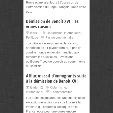
Rome et aux alentours à l’occasion de
l’intronisation du Pape François. Dans notre
pa...
Démission de Benoît XVI : les
vraies raisons
mars 8
Coturnisme
,
International
,
Politique
Pas de commentaire
La démission surprise de Benoït XVI,
annoncée de 11 février dernier, a pris de
court le monde entier, donnant lieu aux
rumeurs les plus folles…Pressions
politiques ? Jeu de pouvoir au coeur même
du saint siè...
Afflux massif d’immigrants suite
à la démission de Benoit XVI
février 12
Coturnisme
,
International
2 commentaires
Les autorités ont annoncé une mobilisation
exceptionnelle des forces de l’ordre à la
frontière qui sépare la Tostaquie de la
France, et ce pour une durée encore