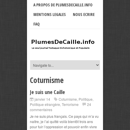
A PROPOS DE PLUMESDECAILLE.INFO
MENTIONS LEGALES
NOUS ECRIRE
FAQ
Coturnisme
Je suis une Caille
janvier 14
Coturnisme
,
Politique
,
Politique etrangère
,
Terrorisme
24
commentaires
Je ne suis plus français. Ce pays qui m’a vu
naître, je l’ai quitté voilà bientôt trois ans
pour fuir l’oppression et pouvoir enfin vivre