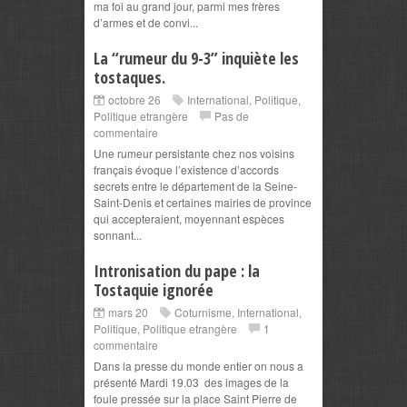
ma foi au grand jour, parmi mes frères
d’armes et de convi...
La “rumeur du 9-3” inquiète les
tostaques.
octobre 26
International
,
Politique
,
Politique etrangère
Pas de
commentaire
Une rumeur persistante chez nos voisins
français évoque l’existence d’accords
secrets entre le département de la Seine-
Saint-Denis et certaines mairies de province
qui accepteraient, moyennant espèces
sonnant...
Intronisation du pape : la
Tostaquie ignorée
mars 20
Coturnisme
,
International
,
Politique
,
Politique etrangère
1
commentaire
Dans la presse du monde entier on nous a
présenté Mardi 19.03 des images de la
foule pressée sur la place Saint Pierre de