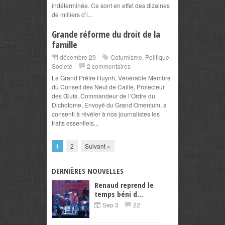
indéterminée. Ce sont en effet des dizaines
de milliers d’i...
Grande réforme du droit de la
famille
décembre 29
Coturnisme
,
Politique
,
Societé
2 commentaires
Le Grand Prêtre Huynh, Vénérable Membre
du Conseil des Neuf de Caille, Protecteur
des Œufs, Commandeur de l’Ordre du
Dichotome, Envoyé du Grand Omentum, a
consenti à révéler à nos journalistes les
traits essentiels...
1
2
Suivant »
DERNIÈRES NOUVELLES
Renaud reprend le
temps béni d...
Sep 3
22