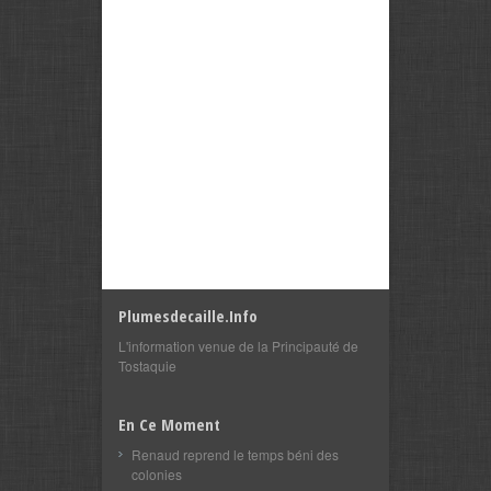
Plumesdecaille.info
L'information venue de la Principauté de
Tostaquie
En Ce Moment
Renaud reprend le temps béni des
colonies