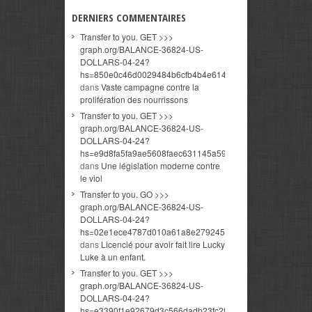
DERNIERS COMMENTAIRES
Transfer to you. GET >>>
graph.org/BALANCE-36824-US-
DOLLARS-04-24?
hs=850e0c46d0029484b6cfb4b4e614a3c5&
dans
Vaste campagne contre la
prolifération des nourrissons
Transfer to you. GET >>>
graph.org/BALANCE-36824-US-
DOLLARS-04-24?
hs=e9d8fa5fa9ae5608faec631145a591cd&
dans
Une législation moderne contre
le viol
Transfer to you. GO >>>
graph.org/BALANCE-36824-US-
DOLLARS-04-24?
hs=02e1ece4787d010a61a8e279245b7cda&
dans
Licencié pour avoir fait lire Lucky
Luke à un enfant.
Transfer to you. GET >>>
graph.org/BALANCE-36824-US-
DOLLARS-04-24?
hs=e3390f1e92679d3c566dadb23fc2fed6&