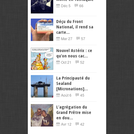
Déc 5
66
Déçu du Front
National, il rend sa
carte...
Mar 27
57
Nouvel Astérix : ce
qu’on nous cac...
Oct 21
52
La Principauté du
Sealand
[Micronations]...
Août 6
45
L’agrégation du
Grand Prêtre mise
en dou...
Avr 12
42