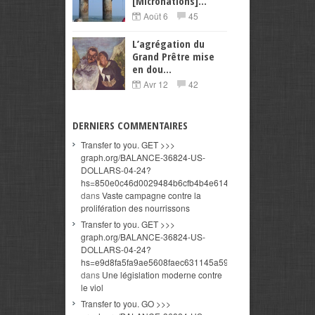
[Micronations]...
Août 6
45
L’agrégation du
Grand Prêtre mise
en dou...
Avr 12
42
DERNIERS COMMENTAIRES
Transfer to you. GET >>>
graph.org/BALANCE-36824-US-
DOLLARS-04-24?
hs=850e0c46d0029484b6cfb4b4e614a3c5&
dans
Vaste campagne contre la
prolifération des nourrissons
Transfer to you. GET >>>
graph.org/BALANCE-36824-US-
DOLLARS-04-24?
hs=e9d8fa5fa9ae5608faec631145a591cd&
dans
Une législation moderne contre
le viol
Transfer to you. GO >>>