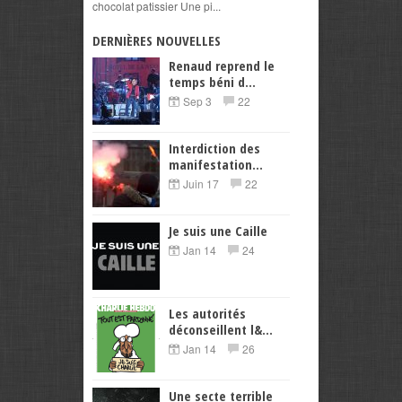
chocolat patissier Une pi...
DERNIÈRES NOUVELLES
Renaud reprend le
temps béni d...
Sep 3
22
Interdiction des
manifestation...
Juin 17
22
Je suis une Caille
Jan 14
24
Les autorités
déconseillent l&...
Jan 14
26
Une secte terrible