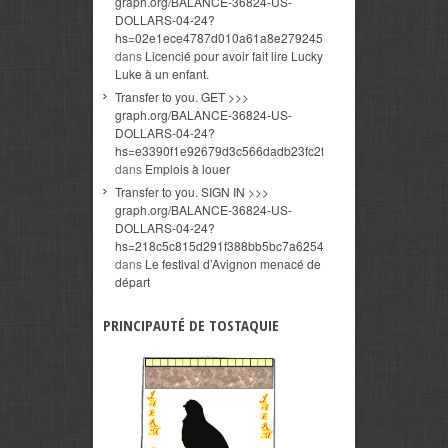
graph.org/BALANCE-36824-US-
DOLLARS-04-24?
hs=02e1ece4787d010a61a8e279245b7cda&
dans
Licencié pour avoir fait lire Lucky
Luke à un enfant.
Transfer to you. GET >>>
graph.org/BALANCE-36824-US-
DOLLARS-04-24?
hs=e3390f1e92679d3c566dadb23fc2fed6&
dans
Emplois à louer
Transfer to you. SIGN IN >>>
graph.org/BALANCE-36824-US-
DOLLARS-04-24?
hs=218c5c815d291f388bb5bc7a6254d1bc&
dans
Le festival d’Avignon menacé de
départ
PRINCIPAUTÉ DE TOSTAQUIE