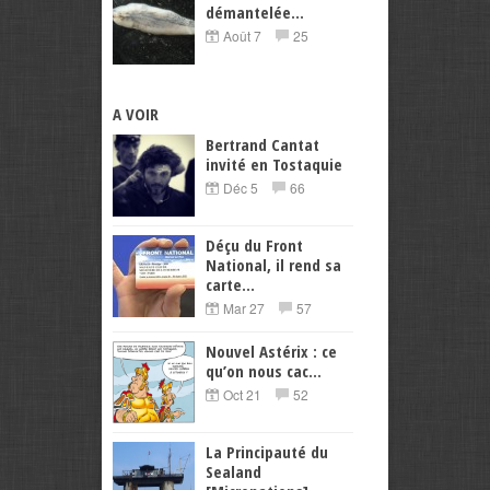
démantelée...
Août 7
25
A VOIR
Bertrand Cantat
invité en Tostaquie
Déc 5
66
Déçu du Front
National, il rend sa
carte...
Mar 27
57
Nouvel Astérix : ce
qu’on nous cac...
Oct 21
52
La Principauté du
Sealand