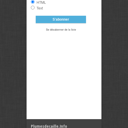
HTML
Text
Se désabonner de la liste
Plumesdecaille.info