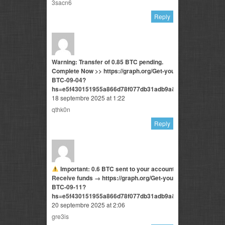
3sacn6
Reply
Warning: Transfer of 0.85 BTC pending.
Complete Now >> https://graph.org/Get-your-
BTC-09-04?
hs=e5f430151955a866d78f077db31adb9a&
18 septembre 2025 at 1:22
qthk0n
Reply
Important: 0.6 BTC sent to your account.
Receive funds → https://graph.org/Get-your-
BTC-09-11?
hs=e5f430151955a866d78f077db31adb9a&
20 septembre 2025 at 2:06
gre3is