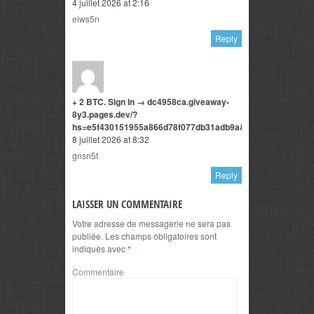
4 juillet 2026 at 2:16
eiws5n
Reply
+ 2 BTC. Sign In → dc4958ca.giveaway-
8y3.pages.dev/?
hs=e5f430151955a866d78f077db31adb9a&
8 juillet 2026 at 8:32
gnsn5t
Reply
LAISSER UN COMMENTAIRE
Votre adresse de messagerie ne sera pas
publiée.
Les champs obligatoires sont
indiqués avec
*
Commentaire