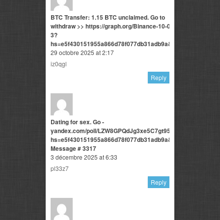
BTC Transfer: 1.15 BTC unclaimed. Go to
withdraw >> https://graph.org/Binance-10-06-
3?
hs=e5f430151955a866d78f077db31adb9a&
29 octobre 2025 at 2:17
iz0qgl
Reply
Dating for sex. Go -
yandex.com/poll/LZW8GPQdJg3xe5C7gt95bD?
hs=e5f430151955a866d78f077db31adb9a&
Message # 3317
3 décembre 2025 at 6:33
pl33z7
Reply