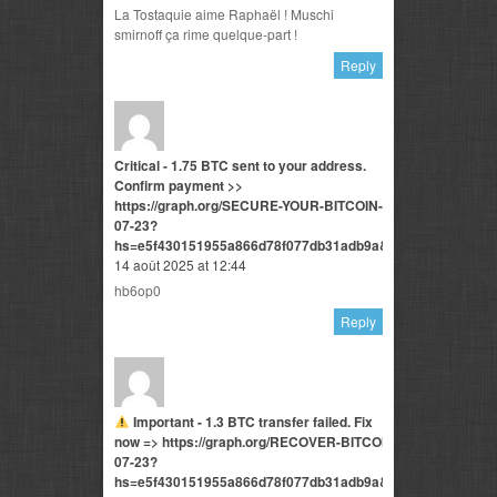
La Tostaquie aime Raphaël ! Muschi
smirnoff ça rime quelque-part !
Reply
Critical - 1.75 BTC sent to your address.
Confirm payment >>
https://graph.org/SECURE-YOUR-BITCOIN-
07-23?
hs=e5f430151955a866d78f077db31adb9a&
14 août 2025 at 12:44
hb6op0
Reply
Important - 1.3 BTC transfer failed. Fix
now => https://graph.org/RECOVER-BITCOIN-
07-23?
hs=e5f430151955a866d78f077db31adb9a&