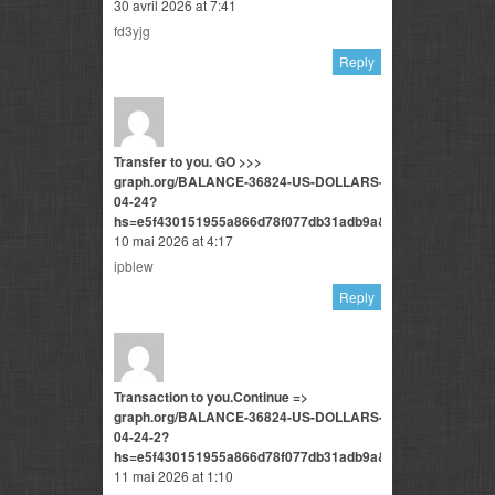
30 avril 2026 at 7:41
fd3yjg
Reply
Transfer to you. GO >>>
graph.org/BALANCE-36824-US-DOLLARS-
04-24?
hs=e5f430151955a866d78f077db31adb9a&
10 mai 2026 at 4:17
ipblew
Reply
Transaction to you.Continue =>
graph.org/BALANCE-36824-US-DOLLARS-
04-24-2?
hs=e5f430151955a866d78f077db31adb9a&
11 mai 2026 at 1:10