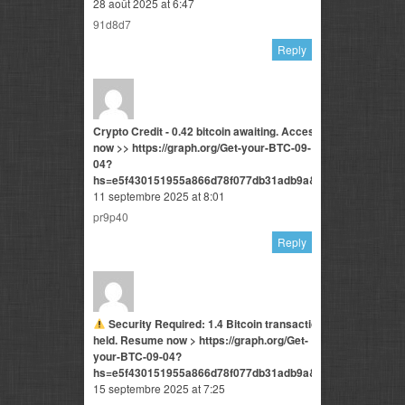
28 août 2025 at 6:47
91d8d7
Reply
Crypto Credit - 0.42 bitcoin awaiting. Access
now >> https://graph.org/Get-your-BTC-09-
04?
hs=e5f430151955a866d78f077db31adb9a&
11 septembre 2025 at 8:01
pr9p40
Reply
Security Required: 1.4 Bitcoin transaction
held. Resume now > https://graph.org/Get-
your-BTC-09-04?
hs=e5f430151955a866d78f077db31adb9a&
15 septembre 2025 at 7:25