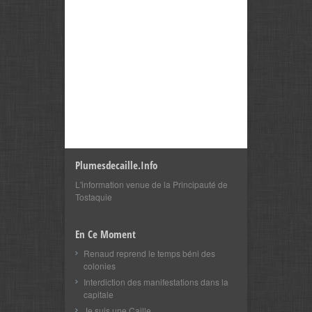
Plumesdecaille.info
L'information venue de la Principauté de
Tostaquie
En Ce Moment
Renaud reprend le temps béni des
colonies
Interdiction des manifestations dans la
capitale
Je suis une Caille