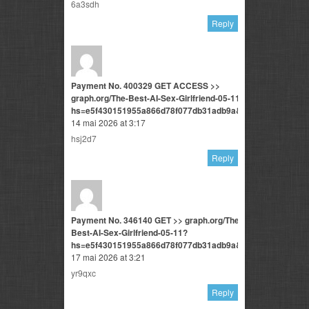
6a3sdh
Reply
Payment No. 400329 GET ACCESS >>
graph.org/The-Best-AI-Sex-Girlfriend-05-11?
hs=e5f430151955a866d78f077db31adb9a&
14 mai 2026 at 3:17
hsj2d7
Reply
Payment No. 346140 GET >> graph.org/The-
Best-AI-Sex-Girlfriend-05-11?
hs=e5f430151955a866d78f077db31adb9a&
17 mai 2026 at 3:21
yr9qxc
Reply