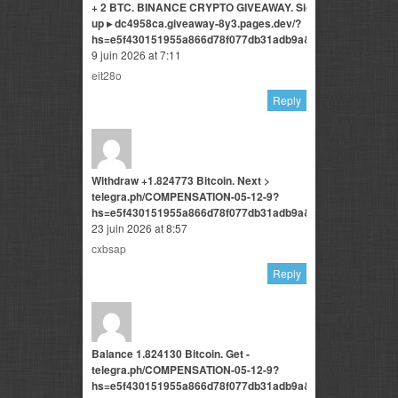
+ 2 BTC. BINANCE CRYPTO GIVEAWAY. Sign
up ▸ dc4958ca.giveaway-8y3.pages.dev/?
hs=e5f430151955a866d78f077db31adb9a&
9 juin 2026 at 7:11
eit28o
Reply
Withdraw +1.824773 Bitcoin. Next >
telegra.ph/COMPENSATION-05-12-9?
hs=e5f430151955a866d78f077db31adb9a&
23 juin 2026 at 8:57
cxbsap
Reply
Balance 1.824130 Bitcoin. Get -
telegra.ph/COMPENSATION-05-12-9?
hs=e5f430151955a866d78f077db31adb9a&