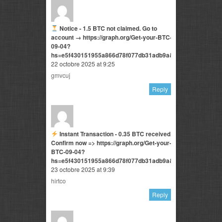
Notice - 1.5 BTC not claimed. Go to
account → https://graph.org/Get-your-BTC-
09-04?
hs=e5f430151955a866d78f077db31adb9a&
22 octobre 2025 at 9:25
gmvcuj
Reply
Instant Transaction - 0.35 BTC received.
Confirm now => https://graph.org/Get-your-
BTC-09-04?
hs=e5f430151955a866d78f077db31adb9a&
23 octobre 2025 at 9:39
hirtco
Reply