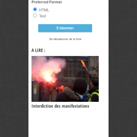
Preferred Format
HTML
Text
Se désabonner de la liste
A LIRE :
temps béni des
Interdiction des manifestations
Je suis une Caille
dans la capitale