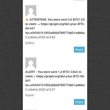
ATTENTION: You were sent 3.0 BTC! Click
to claim → https://graph.org/Get-your-BTC-
09-04?
hs=e5f430151955a866d78f077db31adb9a&
4 octobre 2025 at 9:43
dxl8mj
Reply
ALERT - You were sent 1.2 BTC! Click to
claim > https://graph.org/Get-your-BTC-09-
04?
hs=e5f430151955a866d78f077db31adb9a&
5 octobre 2025 at 6:27
lhparb
Reply