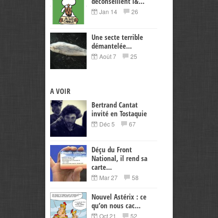
déconseillent l&...
Jan 14
26
Une secte terrible
démantelée...
Août 7
25
A VOIR
Bertrand Cantat
invité en Tostaquie
Déc 5
67
Déçu du Front
National, il rend sa
carte...
Mar 27
58
Nouvel Astérix : ce
qu’on nous cac...
Oct 21
52