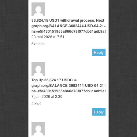
36,824.15 USDT withdrawal process. Next →
graph.org/BALANCE-3682444-USD-04-21-4?
hs=e5f430151955a866d78f077db31adb9a&
23 mai 2026 at 7:51
6xmoks
Reply
Top Up 36,824.17 USDC ⇨
graph.org/BALANCE-3682444-USD-04-21-3?
hs=e5f430151955a866d78f077db31adb9a&
7 juin 2026 at 2:30
5tklq6
Reply