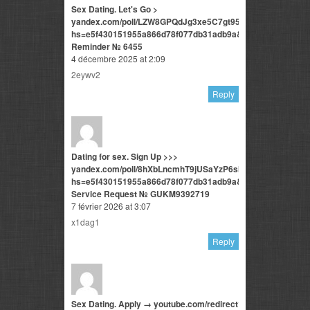
Sex Dating. Let's Go >
yandex.com/poll/LZW8GPQdJg3xe5C7gt95bD?
hs=e5f430151955a866d78f077db31adb9a&
Reminder № 6455
4 décembre 2025 at 2:09
2eywv2
Reply
Dating for sex. Sign Up >>>
yandex.com/poll/8hXbLncmhT9jUSaYzP6sMm?
hs=e5f430151955a866d78f077db31adb9a&
Service Request № GUKM9392719
7 février 2026 at 3:07
x1dag1
Reply
Sex Dating. Apply → youtube.com/redirect?