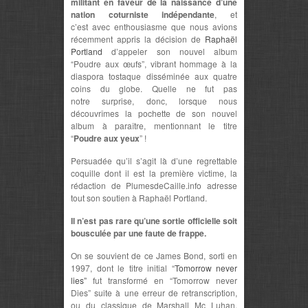
militant en faveur de la naissance d’une
nation coturniste indépendante
, et
c’est avec enthousiasme que nous avions
récemment appris la décision de
Raphaël
Portland
d’appeler son nouvel album
“Poudre aux œufs”, vibrant hommage à la
diaspora tostaque disséminée aux quatre
coins du globe. Quelle ne fut pas
notre surprise, donc, lorsque nous
découvrîmes la pochette de son nouvel
album à paraître, mentionnant le titre
“
Poudre aux yeux
” !
Persuadée qu’il s’agit là d’une regrettable
coquille dont il est la première victime, la
rédaction de PlumesdeCaille.info adresse
tout son soutien à Raphaël Portland.
Il n’est pas rare qu’une sortie officielle soit
bousculée par une faute de frappe.
On se souvient de ce James Bond, sorti en
1997, dont le titre initial “
Tomorrow never
lies”
fut transformé en “Tomorrow never
Dies” suite à une erreur de retranscription,
ou du classique de Marshall Mc Luhan,