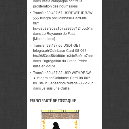
dans
Vaste campagne contre la
prolifération des nourrissons
Transfer 39,437.67 USDT WITHDRAW
>>> telegra.ph/Coinbase-Card-08-
06?
hs=c9d89f358a107a99357124ccc51c7b34&
dans
Le Royaume de Fusa
[Micronations]
Transfer 39,437.66 USDT GET
telegra.ph/Coinbase-Card-08-06?
hs=965344564d86e1e34cf6e91b7aaaa374&
dans
L’agrégation du Grand Prêtre
mise en doute.
Transfer 39,437.22 USD WITHDRAW
➤ telegra.ph/Coinbase-Card-08-06?
hs=3f43f05abaadbd7d9fade5855c73beb0&
dans
Je suis une Caille
PRINCIPAUTÉ DE TOSTAQUIE