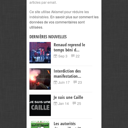
articles par email.
Ce site utilise Akismet pour réduire les
indésirables.
En savoir plus sur comment les
données de vos commentaires sont
utilisées
.
DERNIÈRES NOUVELLES
Renaud reprend le
temps béni d...
Sep 3
22
Interdiction des
manifestation...
Juin 17
23
Je suis une Caille
Jan 14
25
Les autorités