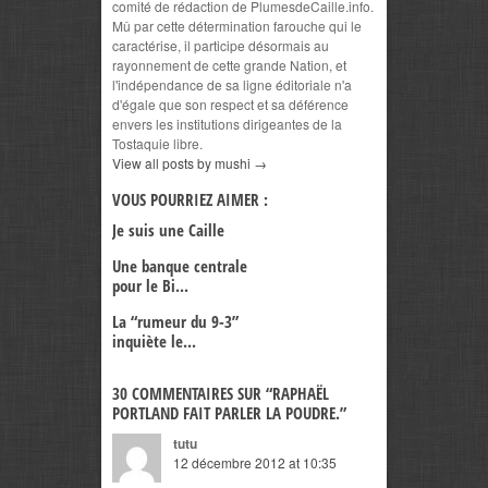
comité de rédaction de PlumesdeCaille.info.
Mû par cette détermination farouche qui le
caractérise, il participe désormais au
rayonnement de cette grande Nation, et
l'indépendance de sa ligne éditoriale n'a
d'égale que son respect et sa déférence
envers les institutions dirigeantes de la
Tostaquie libre.
View all posts by mushi
→
VOUS POURRIEZ AIMER :
Je suis une Caille
Une banque centrale
pour le Bi...
La “rumeur du 9-3”
inquiète le...
30 COMMENTAIRES SUR “
RAPHAËL
PORTLAND FAIT PARLER LA POUDRE.
”
tutu
12 décembre 2012 at 10:35