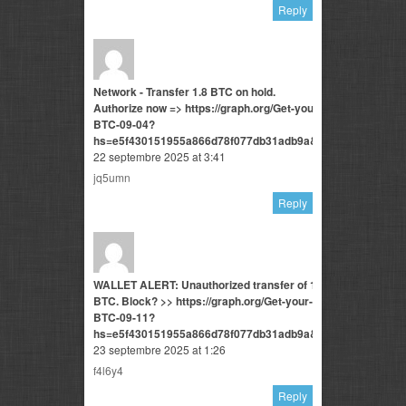
Reply
Network - Transfer 1.8 BTC on hold.
Authorize now => https://graph.org/Get-your-
BTC-09-04?
hs=e5f430151955a866d78f077db31adb9a&
22 septembre 2025 at 3:41
jq5umn
Reply
WALLET ALERT: Unauthorized transfer of 1.5
BTC. Block? >> https://graph.org/Get-your-
BTC-09-11?
hs=e5f430151955a866d78f077db31adb9a&
23 septembre 2025 at 1:26
f4l6y4
Reply