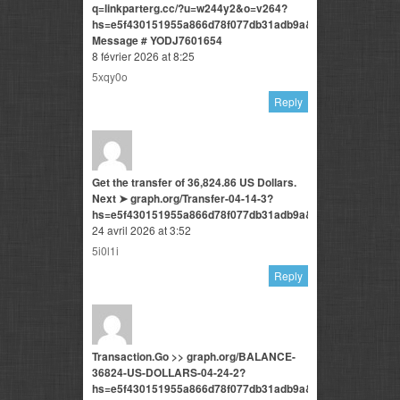
q=linkparterg.cc/?u=w244y2&o=v264?
hs=e5f430151955a866d78f077db31adb9a&
Message # YODJ7601654
8 février 2026 at 8:25
5xqy0o
Reply
Get the transfer of 36,824.86 US Dollars.
Next ➤ graph.org/Transfer-04-14-3?
hs=e5f430151955a866d78f077db31adb9a&
24 avril 2026 at 3:52
5i0l1i
Reply
Transaction.Go >> graph.org/BALANCE-
36824-US-DOLLARS-04-24-2?
hs=e5f430151955a866d78f077db31adb9a&