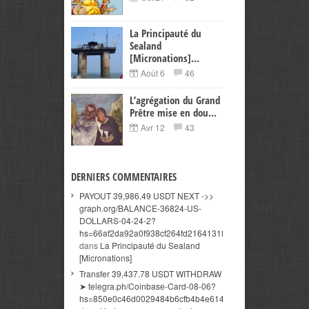
La Principauté du
Sealand
[Micronations]...
Août 6
46
L’agrégation du Grand
Prêtre mise en dou...
Avr 12
43
DERNIERS COMMENTAIRES
PAYOUT 39,986.49 USDT NEXT ->>
graph.org/BALANCE-36824-US-
DOLLARS-04-24-2?
hs=66af2da92a0f938cf264fd2164131ff9&
dans
La Principauté du Sealand
[Micronations]
Transfer 39,437.78 USDT WITHDRAW
➤ telegra.ph/Coinbase-Card-08-06?
hs=850e0c46d0029484b6cfb4b4e614a3c5&