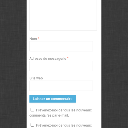
Nom
*
Adresse de messagerie
*
Site web
Prévenez-moi de tous les nouveaux
commentaires par e-mail.
Prévenez-moi de tous les nouveaux