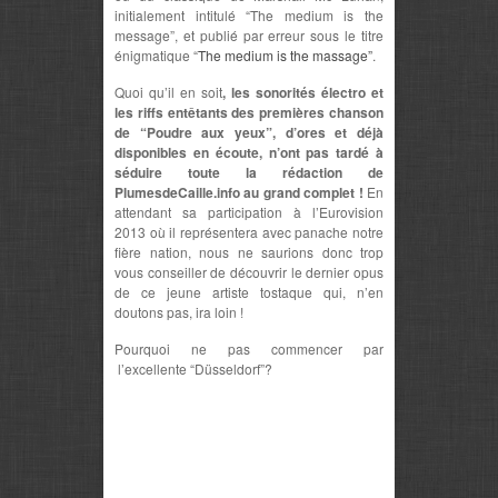
initialement intitulé “The medium is the
message”, et publié par erreur sous le titre
énigmatique “
The medium is the massage”
.
Quoi qu’il en soit
, les sonorités électro et
les riffs entêtants des premières chanson
de “Poudre aux yeux”, d’ores et déjà
disponibles en écoute, n’ont pas tardé à
séduire toute la rédaction de
PlumesdeCaille.info au grand complet !
En
attendant sa participation à l’Eurovision
2013 où il représentera avec panache notre
fière nation, nous ne saurions donc trop
vous conseiller de découvrir le dernier opus
de ce jeune artiste tostaque qui, n’en
doutons pas, ira loin !
Pourquoi ne pas commencer par
l’excellente “Düsseldorf”?