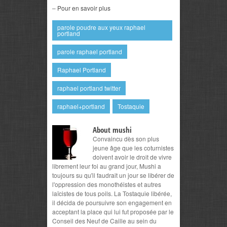
–
Pour en savoir plus
parole poudre aux yeux raphael
portland
parole raphael portland
Raphael Portland
raphael portland twitter
raphael+portland
Tostaquie
About mushi
Convaincu dès son plus
jeune âge que les coturnistes
doivent avoir le droit de vivre
librement leur foi au grand jour, Mushi a
toujours su qu'il faudrait un jour se libérer de
l'oppression des monothéistes et autres
laïcistes de tous poils. La Tostaquie libérée,
il décida de poursuivre son engagement en
acceptant la place qui lui fut proposée par le
Conseil des Neuf de Caille au sein du