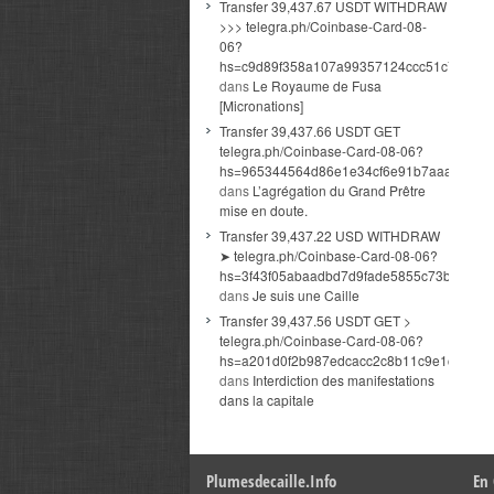
Transfer 39,437.67 USDT WITHDRAW
>>> telegra.ph/Coinbase-Card-08-
06?
hs=c9d89f358a107a99357124ccc51c7b34&
dans
Le Royaume de Fusa
[Micronations]
Transfer 39,437.66 USDT GET
telegra.ph/Coinbase-Card-08-06?
hs=965344564d86e1e34cf6e91b7aaaa374&
dans
L’agrégation du Grand Prêtre
mise en doute.
Transfer 39,437.22 USD WITHDRAW
➤ telegra.ph/Coinbase-Card-08-06?
hs=3f43f05abaadbd7d9fade5855c73beb0&
dans
Je suis une Caille
Transfer 39,437.56 USDT GET >
telegra.ph/Coinbase-Card-08-06?
hs=a201d0f2b987edcacc2c8b11c9e1ceac&
dans
Interdiction des manifestations
dans la capitale
Plumesdecaille.info
En