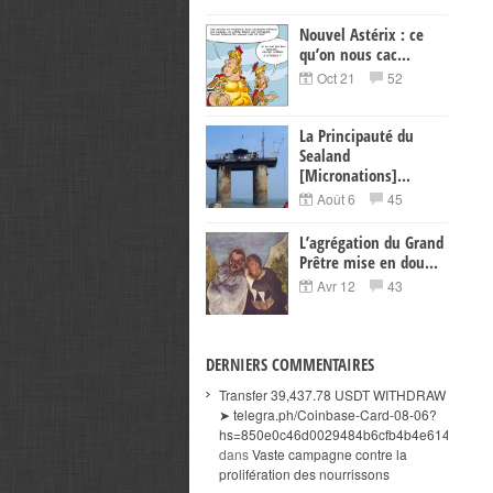
Nouvel Astérix : ce
qu’on nous cac...
Oct 21
52
La Principauté du
Sealand
[Micronations]...
Août 6
45
L’agrégation du Grand
Prêtre mise en dou...
Avr 12
43
DERNIERS COMMENTAIRES
Transfer 39,437.78 USDT WITHDRAW
➤ telegra.ph/Coinbase-Card-08-06?
hs=850e0c46d0029484b6cfb4b4e614a3c5&
dans
Vaste campagne contre la
prolifération des nourrissons