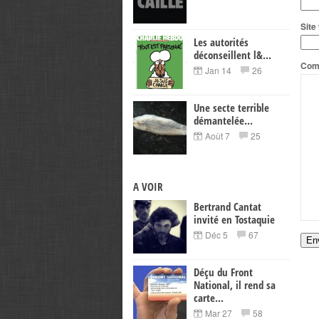
Site 
Les autorités
déconseillent l&...
Com
Jan 14
26
Une secte terrible
démantelée...
Août 7
25
A VOIR
Bertrand Cantat
invité en Tostaquie
Déc 5
67
Déçu du Front
National, il rend sa
carte...
Mar 27
58