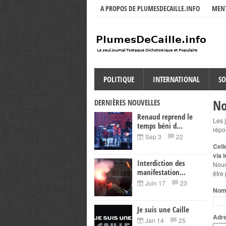
A PROPOS DE PLUMESDECAILLE.INFO
MENT
POLITIQUE
INTERNATIONAL
SO
No
DERNIÈRES NOUVELLES
Renaud reprend le
Les 
temps béni d...
répo
Sep 3
22
Cell
via 
Interdiction des
Nous
manifestation...
être
Juin 17
23
No
Je suis une Caille
Adre
Jan 14
25