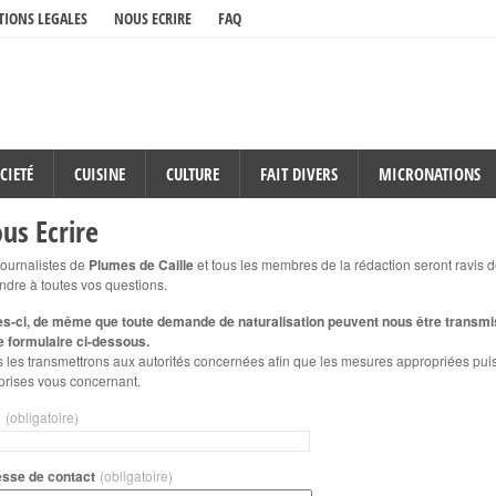
IONS LEGALES
NOUS ECRIRE
FAQ
CIETÉ
CUISINE
CULTURE
FAIT DIVERS
MICRONATIONS
us Ecrire
journalistes de
Plumes de Caille
et tous les membres de la rédaction seront ravis 
ndre à toutes vos questions.
es-ci, de même que toute demande de naturalisation peuvent nous être transm
le formulaire ci-dessous.
 les transmettrons aux autorités concernées afin que les mesures appropriées pui
 prises vous concernant.
m
(obligatoire)
sse de contact
(obligatoire)