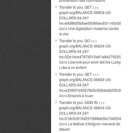
prolifération des nourrissons
Transfer to you. GET >>>
graph.org/BALANCE-36824-US-
DOLLARS-04-24?
hs=e9d8fa5fa9ae5608faec631145a591cd&
dans
Une législation moderne contre
le viol
Transfer to you. GO >>>
graph.org/BALANCE-36824-US-
DOLLARS-04-24?
hs=02e1ece4787d010a61a8e279245b7cda
dans
Licencié pour avoir fait lire Lucky
Luke à un enfant.
Transfer to you. GET >>>
graph.org/BALANCE-36824-US-
DOLLARS-04-24?
hs=e3390f1e92679d3c566dadb23fc2fed6&
dans
Emplois à louer
Transfer to you. SIGN IN >>>
graph.org/BALANCE-36824-US-
DOLLARS-04-24?
hs=218c5c815d291f388bb5bc7a6254d1bc&
dans
Le festival d’Avignon menacé de
départ