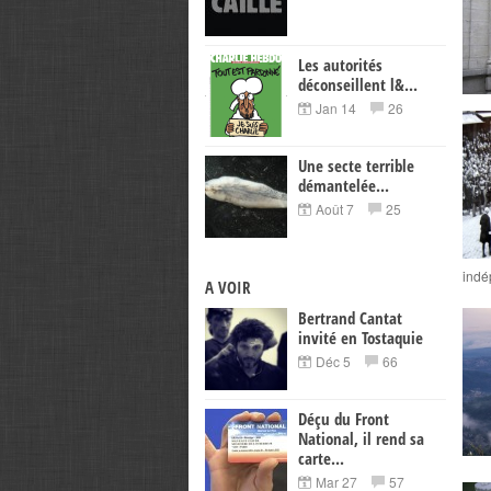
Les autorités
déconseillent l&...
Jan 14
26
Une secte terrible
démantelée...
Août 7
25
indé
A VOIR
Bertrand Cantat
invité en Tostaquie
Déc 5
66
Déçu du Front
National, il rend sa
carte...
Mar 27
57