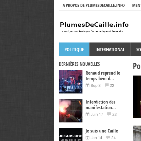
A PROPOS DE PLUMESDECAILLE.INFO
MENT
POLITIQUE
INTERNATIONAL
SO
Po
DERNIÈRES NOUVELLES
Renaud reprend le
temps béni d...
Sep 3
22
Interdiction des
manifestation...
Juin 17
22
Je suis une Caille
Jan 14
24