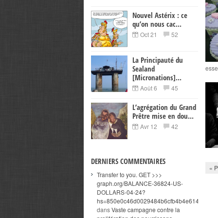
Nouvel Astérix : ce
qu’on nous cac...
Oct 21
52
La Principauté du
Sealand
essen
[Micronations]...
Août 6
45
L’agrégation du Grand
Prêtre mise en dou...
Avr 12
42
DERNIERS COMMENTAIRES
« P
Transfer to you. GET >>>
graph.org/BALANCE-36824-US-
DOLLARS-04-24?
hs=850e0c46d0029484b6cfb4b4e614a3c5&
dans
Vaste campagne contre la