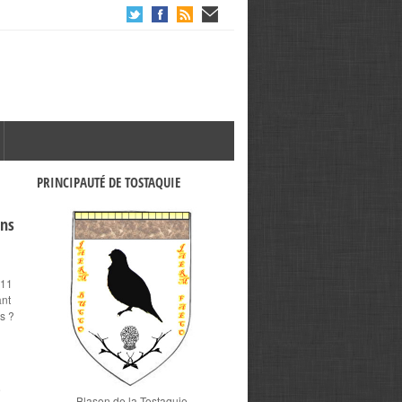
PRINCIPAUTÉ DE TOSTAQUIE
ons
 11
ant
s ?
e
Blason de la Tostaquie