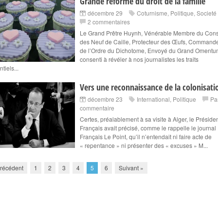
Grande réforme du droit de la famille
décembre 29
Coturnisme
,
Politique
,
Societé
2 commentaires
Le Grand Prêtre Huynh, Vénérable Membre du Cons
des Neuf de Caille, Protecteur des Œufs, Command
de l’Ordre du Dichotome, Envoyé du Grand Omentu
consenti à révéler à nos journalistes les traits
tiels...
Vers une reconnaissance de la colonisati
décembre 23
International
,
Politique
Pa
commentaire
Certes, préalablement à sa visite à Alger, le Préside
Français avait précisé, comme le rappelle le journal
Français Le Point, qu’il n’entendait ni faire acte de
« repentance » ni présenter des « excuses » M...
récédent
1
2
3
4
5
6
Suivant »