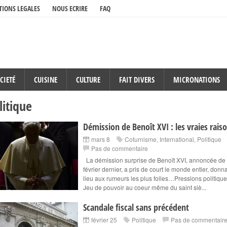
IONS LEGALES
NOUS ECRIRE
FAQ
CIETÉ
CUISINE
CULTURE
FAIT DIVERS
MICRONATIONS
litique
Démission de Benoît XVI : les vraies rais
mars 8
Coturnisme
,
International
,
Politique
Pas de commentaire
La démission surprise de Benoït XVI, annoncée de
février dernier, a pris de court le monde entier, donn
lieu aux rumeurs les plus folles…Pressions politique
Jeu de pouvoir au coeur même du saint siè...
Scandale fiscal sans précédent
février 25
Politique
Pas de commentair