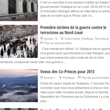
C’est un scandale d’une ampleur inédite qui frappe 
gouvernement Tostaque en ce Lundi 25.02.2013 Un
d’information étranger affirme en effet dans un articl
daté de ce matin que le Prince Joël 1e...
Première victime de la guerre contre le
terrorisme au Nord-Loué
janvier 13
Coturnisme
,
Politique
,
Terrorisme
Pas de commentaire
C’est maintenant officiel : la Tostaquie est en guerre
Une guerre pour que triomphe la Vraie Religion, po
que soient préservés notre mode de vie et notre
pendance, conquis de haute lutte. Une guerre s...
Voeux des Co-Princes pour 2013
janvier 1
Politique
Pas de commentaire
Chers et Loyaux Sujets de Tostaquie, C’est avec Foi
conviction que nous vous présentons à chacun nos
vœux pour cette nouvelle année. Depuis la Grande
Séparation de l’Omentum par le Dichotome il y a de
cela...