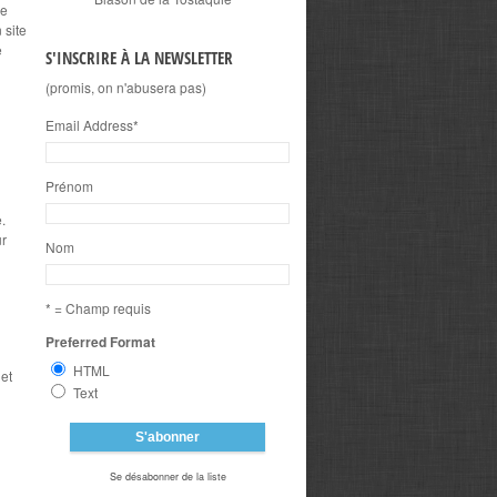
le
 site
e
S'INSCRIRE À LA NEWSLETTER
(promis, on n'abusera pas)
Email Address
*
Prénom
.
ur
Nom
* = Champ requis
Preferred Format
HTML
 et
Text
Se désabonner de la liste