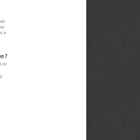
eil
eur
m, a
on ?
s de
nt