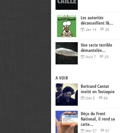
Les autorités
déconseillent l&...
Jan 14
26
Une secte terrible
démantelée...
Août 7
25
A VOIR
Bertrand Cantat
invité en Tostaquie
Déc 5
66
Déçu du Front
National, il rend sa
carte...
Mar 27
57