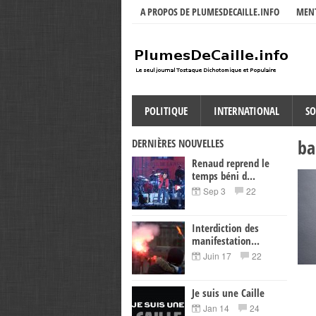
A PROPOS DE PLUMESDECAILLE.INFO
MENT
POLITIQUE
INTERNATIONAL
SO
ba
DERNIÈRES NOUVELLES
Renaud reprend le
temps béni d...
Sep 3
22
Interdiction des
manifestation...
Juin 17
22
Je suis une Caille
Jan 14
24