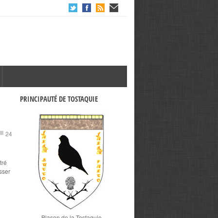
PRINCIPAUTÉ DE TOSTAQUIE
24
i
tré
osser
Blason de la Tostaquie