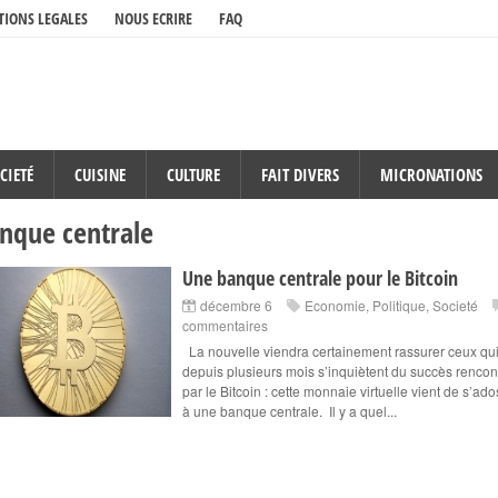
IONS LEGALES
NOUS ECRIRE
FAQ
CIETÉ
CUISINE
CULTURE
FAIT DIVERS
MICRONATIONS
nque centrale
Une banque centrale pour le Bitcoin
décembre 6
Economie
,
Politique
,
Societé
commentaires
La nouvelle viendra certainement rassurer ceux qu
depuis plusieurs mois s’inquiètent du succès rencon
par le Bitcoin : cette monnaie virtuelle vient de s’ad
à une banque centrale. Il y a quel...