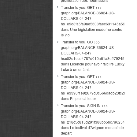
prolifération des nourrissons
Transfer to you. GET >>>
graph.org/BALANCE-36824-US-
DOLLARS-04-24?
hs=e9d8fa5fa9ae5608faec631145a591cd&
dans
Une législation moderne contre
le viol
Transfer to you. GO >>>
graph.org/BALANCE-36824-US-
DOLLARS-04-24?
hs=02e1ece4787d010a61a8e279245b7cda
dans
Licencié pour avoir fait lire Lucky
Luke à un enfant.
Transfer to you. GET >>>
graph.org/BALANCE-36824-US-
DOLLARS-04-24?
hs=e3390f1e92679d3c566dadb23fc2fed6&
dans
Emplois à louer
Transfer to you. SIGN IN >>>
graph.org/BALANCE-36824-US-
DOLLARS-04-24?
hs=218c5c815d291f388bb5bc7a6254d1bc&
dans
Le festival d’Avignon menacé de
départ