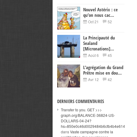
Nouvel Astérix : ce
qu’on nous cac...
Oct 21
52
La Principauté du
Sealand
[Micronations]...
Août 6
45
L’agrégation du Grand
Prêtre mise en dou...
Avr 12
42
DERNIERS COMMENTAIRES
Transfer to you. GET >>>
graph.org/BALANCE-36824-US-
DOLLARS-04-24?
hs=850e0c46d0029484b6cfb4b4e614a3c5&
dans
Vaste campagne contre la